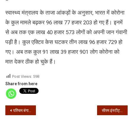
स्वास्थ्य मंत्रालय के ताजा आंकड़ों के अनुसार, भारत में कोरोना
के कुल मामले बढ़कर 96 लाख 77 हजार 203 हो गए हैं। इनमें
से अब तक एक लाख 40 हजार 573 लोगों को अपनी जान गंवानी
पड़ी है। कुल एक्टिव केस घटकर तीन लाख 96 हजार 729 हो
गए। अब तक कुल 91 लाख 39 हजार 901 लोग कोरोना को
मात देकर ठीक हो चुके हैं।
Post Views:
598
Share from here
Post
पश्चिम बंगाल – 24 घंटे में मिले 3143 संक्रमित, 3167 ठीक हुए
सीरम इंस्टीट्यूट ने ‘कोविशील्ड’ के आपात इस्तेमाल की अनुमति मांगी
navigation