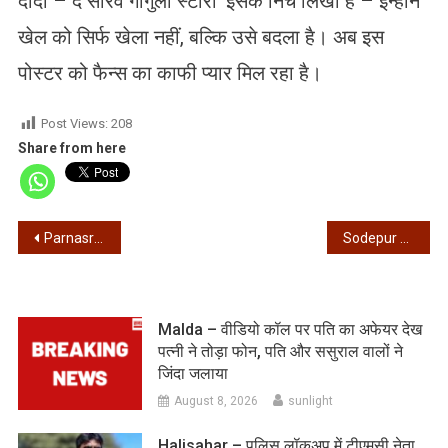
दादा – द सौरव गांगुली स्टोरी’ इसके निचे लिखा है – इन्होने
खेल को सिर्फ खेला नहीं, बल्कि उसे बदला है। अब इस
पोस्टर को फैन्स का काफी प्यार मिल रहा है।
Post Views:
208
Share from here
Post
Parnasree – पर्णश्री में तालाब से मिला व्यक्ति का शव
Sodepur – सोदपुर में प्रेमिका की सरेआम धारदार हथियार से हत्या कर प्रेमी ने की खुदकुशी की कोशिश
navigation
Malda – वीडियो कॉल पर पति का अफेयर देख
पत्नी ने तोड़ा फोन, पति और ससुराल वालों ने
जिंदा जलाया
August 8, 2026
sunlight
Halisahar – पुलिस लॉकअप में टीएमसी नेता