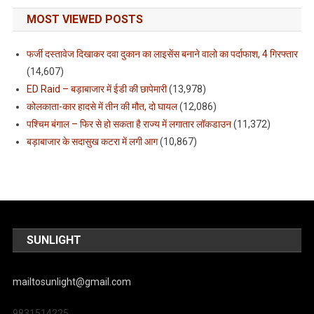
MOST VIEWED POSTS
फर्जी दस्तावेज दिखाकर दवा दुकान का लाइसेंस बनाने वालो का पर्दाफाश, 4 गिरफ्तार
(14,607)
ED Raid – बड़ाबाजार में ईडी की छापेमारी
(13,978)
कोलकाता-कार हादसे में तीन की मौत, दो घायल
(12,086)
पश्चिम बंगाल – फिर से हो सकता है राज्य में लगातार लॉकडाउन
(11,372)
बड़ाबाजार के सदासुख कटरा में लगी आग
(10,867)
SUNLIGHT
mailtosunlight@gmail.com
9831514225