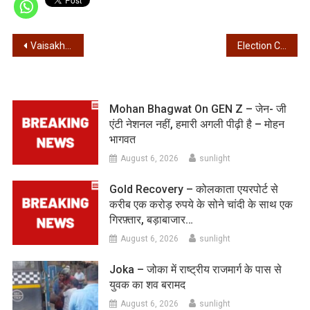
Post
Vaisakh Maas – प्राकृतिक आपदाओं और राजनीतिक हलचल की आशंका भरा हो सकता है बैशाख मास
Election Commission – बिना अनुमति सभा, प्रदर्शन पर रोक, होगी गिरफ्तारी
navigation
Mohan Bhagwat On GEN Z – जेन- जी
एंटी नेशनल नहीं, हमारी अगली पीढ़ी है – मोहन
भागवत
August 6, 2026
sunlight
Gold Recovery – कोलकाता एयरपोर्ट से
करीब एक करोड़ रुपये के सोने चांदी के साथ एक
गिरफ़्तार, बड़ाबाजार…
August 6, 2026
sunlight
Joka – जोका में राष्ट्रीय राजमार्ग के पास से
युवक का शव बरामद
August 6, 2026
sunlight