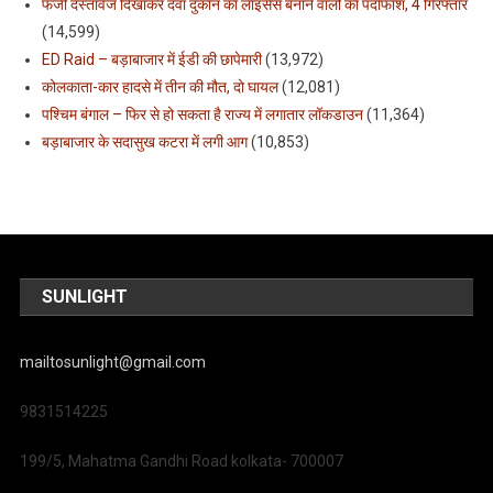
फर्जी दस्तावेज दिखाकर दवा दुकान का लाइसेंस बनाने वालो का पर्दाफाश, 4 गिरफ्तार
(14,599)
ED Raid – बड़ाबाजार में ईडी की छापेमारी
(13,972)
कोलकाता-कार हादसे में तीन की मौत, दो घायल
(12,081)
पश्चिम बंगाल – फिर से हो सकता है राज्य में लगातार लॉकडाउन
(11,364)
बड़ाबाजार के सदासुख कटरा में लगी आग
(10,853)
SUNLIGHT
mailtosunlight@gmail.com
9831514225
199/5, Mahatma Gandhi Road kolkata- 700007