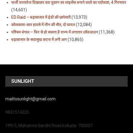
फर्जी दस्तावेज दिखाकर दवा दुकान का लाइसेंस बनाने वालो का पर्दाफाश, 4 गिरफ्तार
(14,601)
ED Raid – बड़ाबाजार में ईडी की छापेमारी
(13,973)
कोलकाता-कार हादसे में तीन की मौत, दो घायल
(12,084)
पश्चिम बंगाल – फिर से हो सकता है राज्य में लगातार लॉकडाउन
(11,368)
बड़ाबाजार के सदासुख कटरा में लगी आग
(10,865)
SUNLIGHT
mailtosunlight@gmail.com
9831514225
199/5, Mahatma Gandhi Road kolkata- 700007