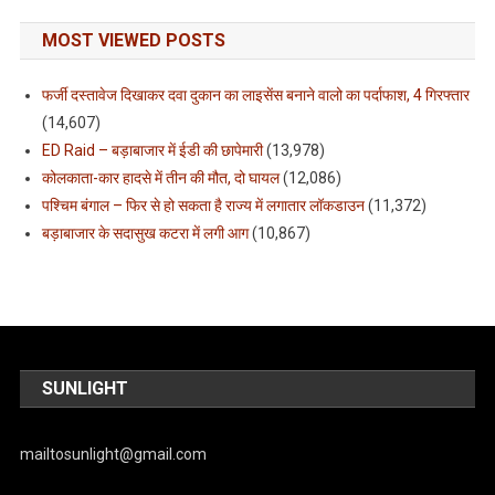
MOST VIEWED POSTS
फर्जी दस्तावेज दिखाकर दवा दुकान का लाइसेंस बनाने वालो का पर्दाफाश, 4 गिरफ्तार
(14,607)
ED Raid – बड़ाबाजार में ईडी की छापेमारी
(13,978)
कोलकाता-कार हादसे में तीन की मौत, दो घायल
(12,086)
पश्चिम बंगाल – फिर से हो सकता है राज्य में लगातार लॉकडाउन
(11,372)
बड़ाबाजार के सदासुख कटरा में लगी आग
(10,867)
SUNLIGHT
mailtosunlight@gmail.com