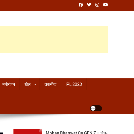
मनोरंजन
खेल
तकनीक
IPL 2023
Mohan Bhagwat On GEN Z – जेन-