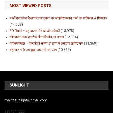
MOST VIEWED POSTS
फर्जी दस्तावेज दिखाकर दवा दुकान का लाइसेंस बनाने वालो का पर्दाफाश, 4 गिरफ्तार
(14,603)
ED Raid – बड़ाबाजार में ईडी की छापेमारी
(13,975)
कोलकाता-कार हादसे में तीन की मौत, दो घायल
(12,084)
पश्चिम बंगाल – फिर से हो सकता है राज्य में लगातार लॉकडाउन
(11,369)
बड़ाबाजार के सदासुख कटरा में लगी आग
(10,865)
SUNLIGHT
mailtosunlight@gmail.com
9831514225