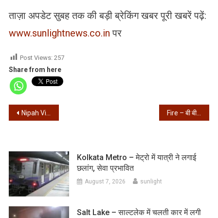
ताज़ा अपडेट सुबह तक की बड़ी ब्रेकिंग खबर पूरी खबरें पढ़ें:
www.sunlightnews.co.in
पर
Post Views:
257
Share from here
Post
Nipah Virus – बंगाल में निपाह वायरस की दस्तक… दो नर्सों में मिले लक्षण, केंद्र ने लिया एक्शन
Fire – बी बी गांगुली स्ट्रीट में लगी भीषण आग, मौके पर 10 दमकल
navigation
Kolkata Metro – मेट्रो में यात्री ने लगाई
छलांग, सेवा प्रभावित
August 7, 2026
sunlight
Salt Lake – साल्टलेक में चलती कार में लगी