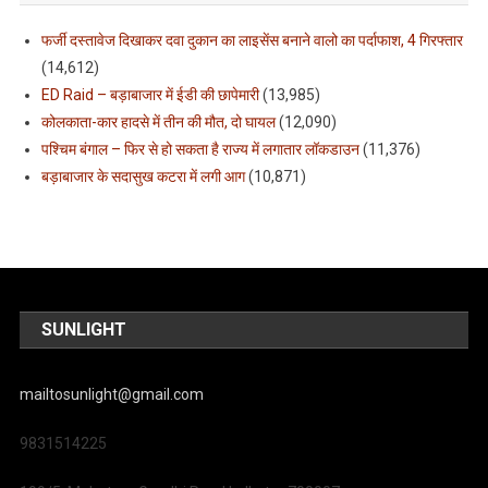
फर्जी दस्तावेज दिखाकर दवा दुकान का लाइसेंस बनाने वालो का पर्दाफाश, 4 गिरफ्तार
(14,612)
ED Raid – बड़ाबाजार में ईडी की छापेमारी
(13,985)
कोलकाता-कार हादसे में तीन की मौत, दो घायल
(12,090)
पश्चिम बंगाल – फिर से हो सकता है राज्य में लगातार लॉकडाउन
(11,376)
बड़ाबाजार के सदासुख कटरा में लगी आग
(10,871)
SUNLIGHT
mailtosunlight@gmail.com
9831514225