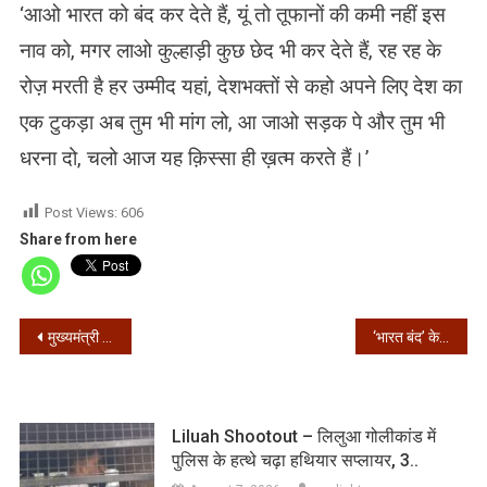
‘आओ भारत को बंद कर देते हैं, यूं तो तूफानों की कमी नहीं इस
नाव को, मगर लाओ कुल्हाड़ी कुछ छेद भी कर देते हैं, रह रह के
रोज़ मरती है हर उम्मीद यहां, देशभक्तों से कहो अपने लिए देश का
एक टुकड़ा अब तुम भी मांग लो, आ जाओ सड़क पे और तुम भी
धरना दो, चलो आज यह क़िस्सा ही ख़त्म करते हैं।’
Post Views:
606
Share from here
Post
मुख्यमंत्री अरविंद केजरीवाल को दिल्ली पुलिस ने किया नजरबंद – आप
‘भारत बंद’ के बीच गृहमंत्री अमित शाह ने शाम 7 बजे किसान नेताओं को बैठक के लिए बुलाया
navigation
Liluah Shootout – लिलुआ गोलीकांड में
पुलिस के हत्थे चढ़ा हथियार सप्लायर, 3..