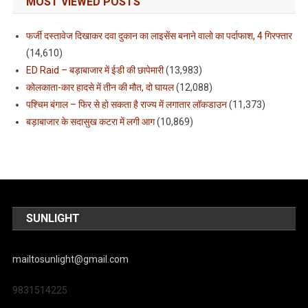
MOST VIEWED POSTS
फर्जी दस्तावेज दिखाकर दवा दुकान का लाइसेंस बनाने वालो का पर्दाफाश, 4 गिरफ्तार
(14,610)
ED Raid – बड़ाबाजार में ईडी की छापेमारी
(13,983)
कोलकाता-कार हादसे में तीन की मौत, दो घायल
(12,088)
पश्चिम बंगाल – फिर से हो सकता है राज्य में लगातार लॉकडाउन
(11,373)
बड़ाबाजार के सदासुख कटरा में लगी आग
(10,869)
SUNLIGHT
mailtosunlight@gmail.com
9831514225