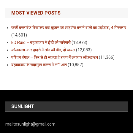
MOST VIEWED POSTS
फर्जी दस्तावेज दिखाकर दवा दुकान का लाइसेंस बनाने वालो का पर्दाफाश, 4 गिरफ्तार
(14,601)
ED Raid – बड़ाबाजार में ईडी की छापेमारी
(13,973)
कोलकाता-कार हादसे में तीन की मौत, दो घायल
(12,083)
पश्चिम बंगाल – फिर से हो सकता है राज्य में लगातार लॉकडाउन
(11,366)
बड़ाबाजार के सदासुख कटरा में लगी आग
(10,857)
SUNLIGHT
mailtosunlight@gmail.com