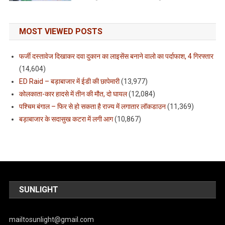
MOST VIEWED POSTS
फर्जी दस्तावेज दिखाकर दवा दुकान का लाइसेंस बनाने वालो का पर्दाफाश, 4 गिरफ्तार
(14,604)
ED Raid – बड़ाबाजार में ईडी की छापेमारी
(13,977)
कोलकाता-कार हादसे में तीन की मौत, दो घायल
(12,084)
पश्चिम बंगाल – फिर से हो सकता है राज्य में लगातार लॉकडाउन
(11,369)
बड़ाबाजार के सदासुख कटरा में लगी आग
(10,867)
SUNLIGHT
mailtosunlight@gmail.com