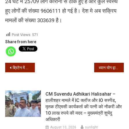
24 घंटे में 25709 लोग कोरोना से ठीक हुए है और कुल स्वस्थ
हुए लोगों की संख्या 9606111 हो गई है। देश मे अब सक्रिय
मामलों की संख्या 303639 है।
Post Views:
571
Share from here
Post
ब्रिटेन में कोरोना का नया स्‍ट्रेन ‘बेकाबू’, दुनियाभर से उड़ानों पर लग रही रोक
ध्यान योग द्वारा अपने स्वरूप में स्थित हो सकते है – योगाचार्य राजेश व्यास
navigation
CM Suvendu Adhikari Halisahar –
हालीशहर मामले में IC क्लॉज और IO सस्पेंड,
मृतक टीएमसी कार्यकर्ता की पत्नी को नौकरी और
10 लाख रुपये की मदद – मुख्यमंत्री शुभेंदु
अधिकारी
August 10, 2026
sunlight