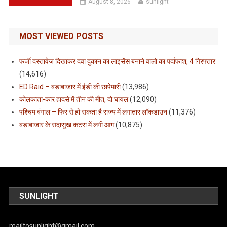
August 8, 2026
sunlight
MOST VIEWED POSTS
फर्जी दस्तावेज दिखाकर दवा दुकान का लाइसेंस बनाने वालो का पर्दाफाश, 4 गिरफ्तार
(14,616)
ED Raid – बड़ाबाजार में ईडी की छापेमारी
(13,986)
कोलकाता-कार हादसे में तीन की मौत, दो घायल
(12,090)
पश्चिम बंगाल – फिर से हो सकता है राज्य में लगातार लॉकडाउन
(11,376)
बड़ाबाजार के सदासुख कटरा में लगी आग
(10,875)
SUNLIGHT
mailtosunlight@gmail.com