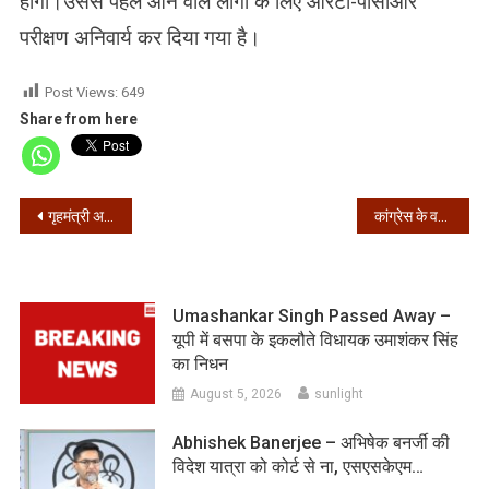
होगा।उससे पहले आने वाले लोगों के लिए आरटी-पीसीआर
परीक्षण अनिवार्य कर दिया गया है।
Post Views:
649
Share from here
Post
गृहमंत्री अमित शाह के रोड शो के जवाब में 29 दिसम्बर को मुख्यमंत्री ममता बनर्जी का रोड शो
कांग्रेस के वरिष्ठ नेता मोतीलाल वोरा का निधन
navigation
Umashankar Singh Passed Away –
यूपी में बसपा के इकलौते विधायक उमाशंकर सिंह
का निधन
August 5, 2026
sunlight
Abhishek Banerjee – अभिषेक बनर्जी की
विदेश यात्रा को कोर्ट से ना, एसएसकेएम…