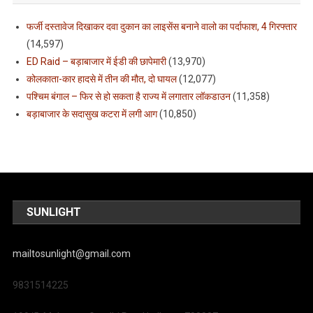
फर्जी दस्तावेज दिखाकर दवा दुकान का लाइसेंस बनाने वालो का पर्दाफाश, 4 गिरफ्तार
(14,597)
ED Raid – बड़ाबाजार में ईडी की छापेमारी
(13,970)
कोलकाता-कार हादसे में तीन की मौत, दो घायल
(12,077)
पश्चिम बंगाल – फिर से हो सकता है राज्य में लगातार लॉकडाउन
(11,358)
बड़ाबाजार के सदासुख कटरा में लगी आग
(10,850)
SUNLIGHT
mailtosunlight@gmail.com
9831514225