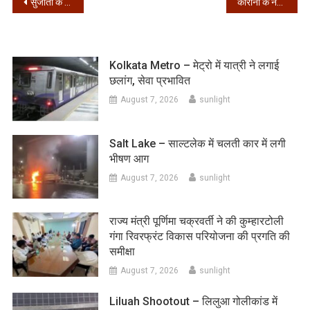
Post
सुजाता के तृणमूल कांग्रेस में शामिल होते ही पति-पत्नी में बढ़ा विवाद, सौमित्र भेजेंगे तलाक नोटिस
कोरोना के नए रूप का खौफ, यूके से भारत आने वाली सभी फ्लाइट्स पर 31 दिसंबर तक रोक
navigation
Kolkata Metro – मेट्रो में यात्री ने लगाई
छलांग, सेवा प्रभावित
August 7, 2026
sunlight
Salt Lake – साल्टलेक में चलती कार में लगी
भीषण आग
August 7, 2026
sunlight
राज्य मंत्री पूर्णिमा चक्रवर्ती ने की कुम्हारटोली
गंगा रिवरफ्रंट विकास परियोजना की प्रगति की
समीक्षा
August 7, 2026
sunlight
Liluah Shootout – लिलुआ गोलीकांड में