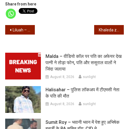
Share from here
Post
Liluah – पुष्करणा ब्रह्म बगीचा के ब्रह्म तेजेश्वर महादेव का हुआ रूद्राभिषेक
Khaleda zia – बांग्लादेश की पूर्व पीएम खालिदा जिया का निधन, एक दिन पहले ही भरा था नामांकन
navigation
Malda – वीडियो कॉल पर पति का अफेयर देख
पत्नी ने तोड़ा फोन, पति और ससुराल वालों ने
जिंदा जलाया
August 8, 2026
sunlight
Halisahar – पुलिस लॉकअप में टीएमसी नेता
के पति की मौत
August 8, 2026
sunlight
Sumit Roy – भवानी भवन में पेश हुए अभिषेक
बनर्जी के PA सुमित रॉय; CID ने…